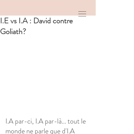
I.E vs I.A : David contre
Goliath?
I.A par-ci, I.A par-là... tout le 
monde ne parle que d'I.A 